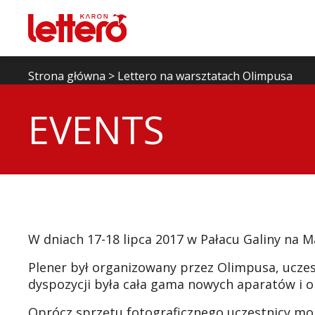
Strona główna
>
Lettero na warsztatach Olimpusa
EVENTS
W dniach 17-18 lipca 2017 w Pałacu Galiny na M
Plener był organizowany przez Olimpusa, uczes
dyspozycji była cała gama nowych aparatów i 
Oprócz sprzętu fotograficznego uczestnicy mog