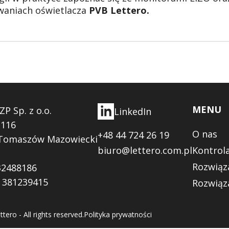
waniach oświetlacza
PVB Lettero.
MENU
P Sp. z o.o.
LinkedIn
 116
O nas
+48 44 724 26 19
 Tomaszów Mazowiecki
biuro@lettero.com.pl
Kontrol
Rozwiąza
32488186
 381239415
Rozwiąz
tero - All rights reserved.
Polityka prywatności