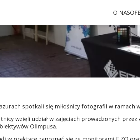
O NAS
OF
azurach spotkali się miłośnicy fotografii w ramach
tnicy wzięli udział w zajęciach prowadzonych przez
obiektywów Olimpusa.
li w praktyce zapoznać się ze monitorami EIZO oraz