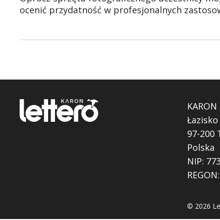
ocenić przydatność w profesjonalnych zastoso
KARON Z
Łazisko
97-200
Polska
NIP: 77
REGON:
© 2026 Let