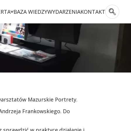
ERTA
BAZA WIEDZY
WYDARZENIA
KONTAKT
 warsztatów Mazurskie Portrety.
 Andrzeja Frankowskiego. Do
 sprawdzić w praktyce działanie i